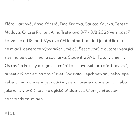
Klára Hartlová, Anna Kánská, Ema Kissová, Šarlota Koucká, Tereza
Mátlová, Ondřej Richter, Anna Treterová 8/7 - 8/8 2026 Vernisáž: 7
července od 18. hod. Výstava 6+1 letní nadstandart je přehlídkou
nejmladší generace výtvarných umělců. Šest autorů a autorek věnující
s se malbě doplní jedna sochařka. Studenti z AVU, Fakulty umění v
Ostravě a Fakulty designu a umění Ladislava Sutnara představí svůj
autentický pohled na okolní svět. Podstatou jejich setkání, nebo lépe
výběru není nalezená jednotící myšlena, předem dané téma, nebo
jakákoli stylová či technologická příslušnost. Cílem je představit
nadstandartní mladé...
VÍCE