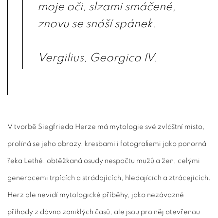
moje oči, slzami smáčené,
znovu se snáší spánek.
Vergilius, Georgica IV.
V tvorbě Siegfrieda Herze má mytologie své zvláštní místo,
prolíná se jeho obrazy, kresbami i fotografiemi jako ponorná
řeka Lethé, obtěžkaná osudy nespočtu mužů a žen, celými
generacemi trpících a strádajících, hledajících a ztrácejících.
Herz ale nevidí mytologické příběhy, jako nezávazné
příhody z dávno zaniklých časů, ale jsou pro něj otevřenou