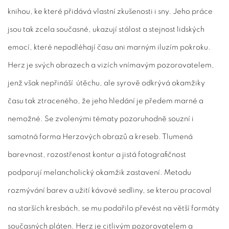
knihou, ke které přidává vlastní zkušenosti i sny. Jeho práce
jsou tak zcela současné, ukazují stálost a stejnost lidských
emocí, které nepodléhají času ani marným iluzím pokroku.
Herz je svých obrazech a vizích vnímavým pozorovatelem,
jenž však nepřináší útěchu, ale syrově odkrývá okamžiky
času tak ztraceného, že jeho hledání je předem marné a
nemožné. Se zvolenými tématy pozoruhodně souzní i
samotná forma Herzových obrazů a kreseb. Tlumená
barevnost, rozostřenost kontur a jistá fotografičnost
podporují melancholický okamžik zastavení. Metodu
rozmývání barev a užití kávové sedliny, se kterou pracoval
na starších kresbách, se mu podařilo převést na větší formáty
současných pláten. Herz je citlivým pozorovatelem a