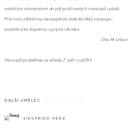
osobitým interpretem skrytě prožívaných vzestupů i pádů.
Přes tuto zdánlivou nezaujatost však do dějů vstupuje i
osobně a ke stejnému vyzývá i diváka.
Otto M.Urban
Vernisáž proběhne ve středu 7.září v od 19 h
DALŠÍ UMĚLEC
SIEGFRIED HERZ