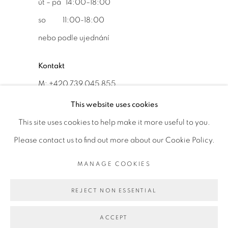
út – pá 14:00–18:00
so 11:00-18:00
nebo podle ujednání
Kontakt
M: +420 739 045 855
E:
info@b
oldgallery.art
This website uses cookies
This site uses cookies to help make it more useful to you.
Please contact us to find out more about our Cookie Policy.
MANAGE COOKIES
MANAGE COOKIES
AUTORSKÁ PRÁVA VYHRAZENA © 2026 BOLD GALLERY
REJECT NON ESSENTIAL
WEBOVÉ STRÁNKY OD ARTLOGIC
ACCEPT