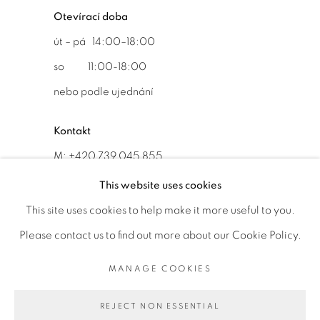
Otevírací doba
út – pá 14:00–18:00
so 11:00-18:00
nebo podle ujednání
Kontakt
M: +420 739 045 855
E:
info@b
oldgallery.art
This website uses cookies
This site uses cookies to help make it more useful to you.
Please contact us to find out more about our Cookie Policy.
MANAGE COOKIES
MANAGE COOKIES
AUTORSKÁ PRÁVA VYHRAZENA © 2026 BOLD GALLERY
REJECT NON ESSENTIAL