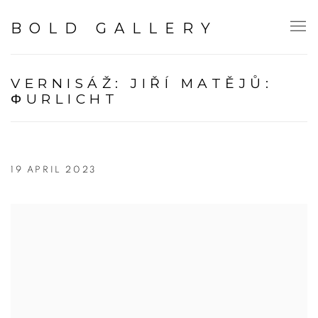
BOLD GALLERY
VERNISÁŽ: JIŘÍ MATĚJŮ:
ΦURLICHT
19 APRIL 2023
Open a larger version of the following image in a popup: