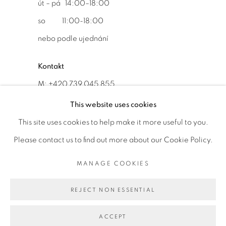
út – pá 14:00–18:00
so 11:00-18:00
nebo podle ujednání
Kontakt
M: +420 739 045 855
E:
info@b
oldgallery.art
This website uses cookies
This site uses cookies to help make it more useful to you.
Please contact us to find out more about our Cookie Policy.
MANAGE COOKIES
MANAGE COOKIES
AUTORSKÁ PRÁVA VYHRAZENA © 2026 BOLD GALLERY
REJECT NON ESSENTIAL
WEBOVÉ STRÁNKY OD ARTLOGIC
ACCEPT