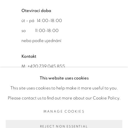
Otevírací doba
út – pá 14:00–18:00
so 11:00-18:00
nebo podle ujednání
Kontakt
M: +420 739 045 855
E:
info@b
oldgallery.art
This website uses cookies
This site uses cookies to help make it more useful to you.
Please contact us to find out more about our Cookie Policy.
MANAGE COOKIES
MANAGE COOKIES
AUTORSKÁ PRÁVA VYHRAZENA © 2026 BOLD GALLERY
REJECT NON ESSENTIAL