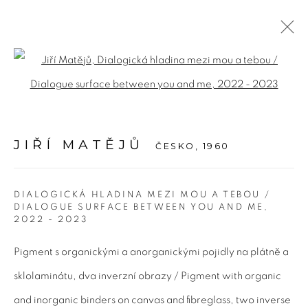
JIŘÍ MATĚJŮ
ČESKO,
1960
Open a larger version of the fol
DÍLA
VÝSTAVY
PŘEHLED
PUBLIKACE
UDÁLOSTI
JIŘÍ MATĚJŮ
ČESKO,
1960
Adresa
DIALOGICKÁ HLADINA MEZI MOU A TEBOU /
DIALOGUE SURFACE BETWEEN YOU AND ME
,
Bold Gallery
2022 - 2023
U Měšťanského pivovaru 6a
Pigment s organickými a anorganickými pojidly na plátně a
170 00 Praha 7
sklolaminátu, dva inverzní obrazy / Pigment with organic
and inorganic binders on canvas and fibreglass, two inverse