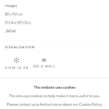
images
181 x 151 cm
Otevírací doba
71 1/4 x 59 1/2 in
út – pá 14:00–18:00
JM041
so 11:00-18:00
nebo podle ujednání
VISUALISATION
Kontakt
M: +420 739 045 855
ON A WALL
VIEW IN AR
E:
info@b
oldgallery.art
This website uses cookies
SDÍLET
This site uses cookies to help make it more useful to you.
MANAGE COOKIES
Please contact us to find out more about our Cookie Policy.