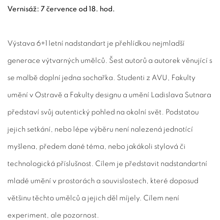
Vernisáž: 7 července od 18. hod.
Výstava
6+1 letní nadstandart
je přehlídkou nejmladší
generace výtvarných umělců. Šest autorů a autorek věnující s
se malbě doplní jedna sochařka. Studenti z AVU, Fakulty
umění v Ostravě a Fakulty designu a umění Ladislava Sutnara
představí svůj autentický pohled na okolní svět. Podstatou
jejich setkání, nebo lépe výběru není nalezená jednotící
myšlena, předem dané téma, nebo jakákoli stylová či
technologická příslušnost. Cílem je představit nadstandartní
mladé umění v prostorách a souvislostech, které doposud
většinu těchto umělců a jejich děl míjely. Cílem není
experiment, ale pozornost.