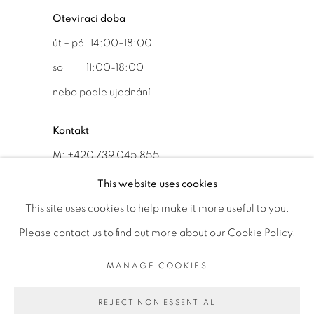
Otevírací doba
út – pá 14:00–18:00
so 11:00-18:00
nebo podle ujednání
Kontakt
M: +420 739 045 855
E:
info@b
oldgallery.art
This website uses cookies
This site uses cookies to help make it more useful to you.
Please contact us to find out more about our Cookie Policy.
MANAGE COOKIES
MANAGE COOKIES
AUTORSKÁ PRÁVA VYHRAZENA © 2026 BOLD GALLERY
REJECT NON ESSENTIAL