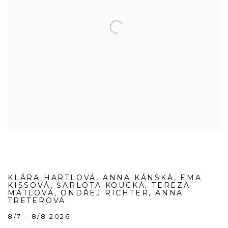
KLÁRA HARTLOVÁ, ANNA KÁNSKÁ, EMA
KISSOVÁ, ŠARLOTA KOUCKÁ, TEREZA
MÁTLOVÁ, ONDŘEJ RICHTER, ANNA
TRETEROVÁ
8/7 - 8/8 2026