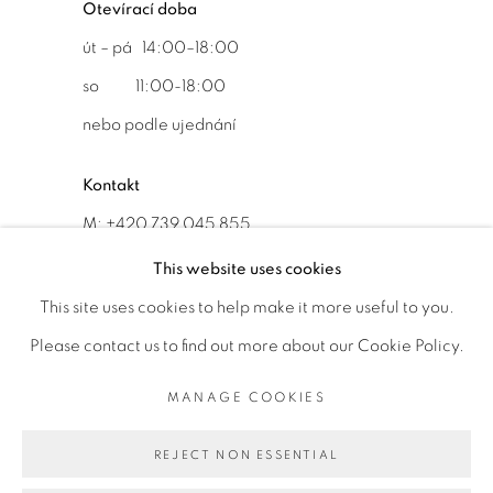
Otevírací doba
út – pá 14:00–18:00
so 11:00-18:00
nebo podle ujednání
Kontakt
M: +420 739 045 855
E:
info@b
oldgallery.art
This website uses cookies
This site uses cookies to help make it more useful to you.
Please contact us to find out more about our Cookie Policy.
MANAGE COOKIES
MANAGE COOKIES
AUTORSKÁ PRÁVA VYHRAZENA © 2026 BOLD GALLERY
REJECT NON ESSENTIAL
WEBOVÉ STRÁNKY OD ARTLOGIC