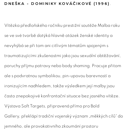
DNEŠKA - DOMINIKY KOVÁČIKOVÉ (1996)
.
Vítězka předloňského ročníku prestižní soutěže Malba roku
se ve své tvorbě dotýká hlavně otázek ženské identity a
nevyhýbá se při tom ani citlivým tématům spojeným s
traumatizujícími zkušenostmi jako jsou sexuální obtěžování,
poruchy příjmu potravy nebo body shaming. Pracuje přitom
ale s podvratnou symbolikou, pin-upovou barevností a
ironizujícím nadhledem, takže výsledkem její malby jsou
často znepokojivé konfrontační situace bez jasného vítěze.
Výstava Soft Targets, připravená přímo pro Bold
Gallery, překlápí tradiční vojenský význam „měkkých cílů“ do
jemného, ale provokativního zkoumání prostoru