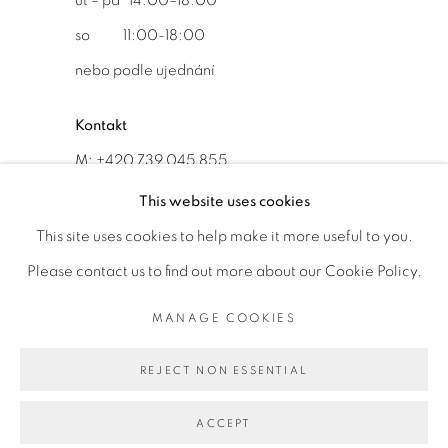
út – pá 14:00–18:00
so 11:00-18:00
nebo podle ujednání
Kontakt
M: +420 739 045 855
E:
info@b
oldgallery.art
This website uses cookies
This site uses cookies to help make it more useful to you.
Please contact us to find out more about our Cookie Policy.
MANAGE COOKIES
MANAGE COOKIES
AUTORSKÁ PRÁVA VYHRAZENA © 2026 BOLD GALLERY
REJECT NON ESSENTIAL
WEBOVÉ STRÁNKY OD ARTLOGIC
ACCEPT