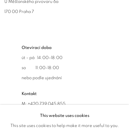
U Měšťanského pivovaru 6a
170 00 Praha 7
Otevírací doba
út – pá 14:00–18:00
so 11:00-18:00
nebo podle ujednání
Kontakt
M: +420 739 045 855
E:
info@b
oldgallery.art
This website uses cookies
This site uses cookies to help make it more useful to you.