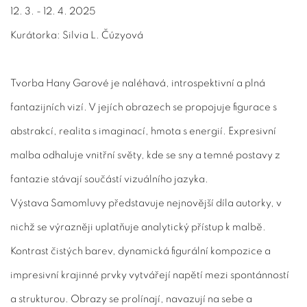
12. 3. - 12. 4. 2025
Kurátorka: Silvia L. Čúzyová
Tvorba Hany Garové je naléhavá, introspektivní a plná
fantazijních vizí. V jejích obrazech se propojuje figurace s
abstrakcí, realita s imaginací, hmota s energií. Expresivní
malba odhaluje vnitřní světy, kde se sny a temné postavy z
fantazie stávají součástí vizuálního jazyka.
Výstava
Samomluvy
představuje nejnovější díla autorky, v
nichž se výrazněji uplatňuje analytický přístup k malbě.
Kontrast čistých barev, dynamická figurální kompozice a
impresivní krajinné prvky vytvářejí napětí mezi spontánností
a strukturou. Obrazy se prolínají, navazují na sebe a