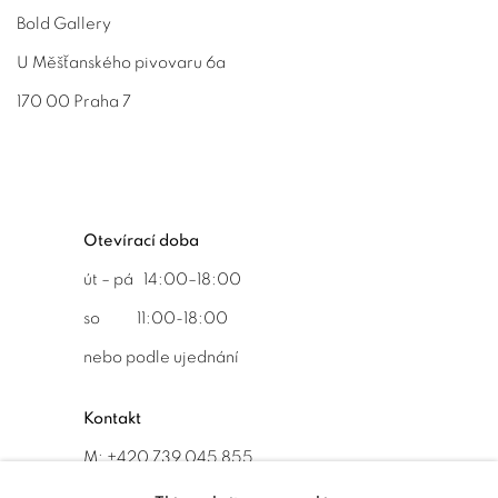
Bold Gallery
U Měšťanského pivovaru 6a
170 00 Praha 7
Otevírací doba
út – pá 14:00–18:00
so 11:00-18:00
nebo podle ujednání
Kontakt
M: +420 739 045 855
E:
info@b
oldgallery.art