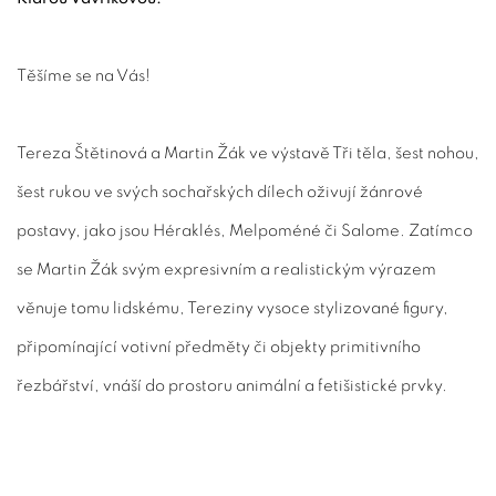
Těšíme se na Vás!
Tereza Štětinová a Martin Žák ve výstavě
Tři těla, šest nohou,
šest rukou
ve svých sochařských dílech oživují žánrové
postavy, jako jsou Héraklés, Melpoméné či Salome. Zatímco
se Martin Žák svým expresivním a realistickým výrazem
věnuje tomu lidskému, Tereziny vysoce stylizované figury,
připomínající votivní předměty či objekty primitivního
řezbářství, vnáší do prostoru animální a fetišistické prvky.