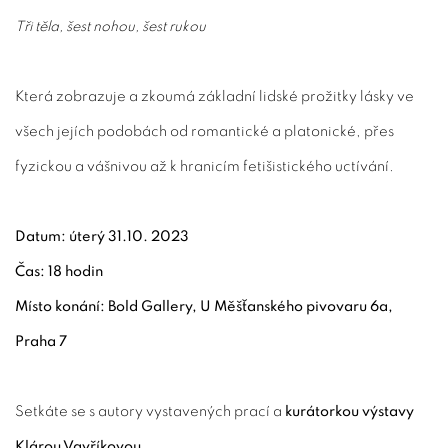
Tři těla, šest nohou, šest rukou
Která zobrazuje a zkoumá základní lidské prožitky lásky ve
všech jejích podobách od romantické a platonické, přes
fyzickou a vášnivou až k hranicím fetišistického uctívání.
Datum: úterý 31.10. 2023
Čas: 18 hodin
Místo konání: Bold Gallery, U Měšťanského pivovaru 6a,
Praha 7
Setkáte se s autory vystavených prací a
kurátorkou výstavy
Klárou Vavříkovou.