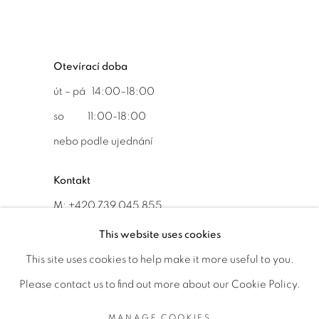
Otevírací doba
út – pá 14:00–18:00
so 11:00-18:00
nebo podle ujednání
Kontakt
M: +420 739 045 855
E:
info@b
oldgallery.art
This website uses cookies
This site uses cookies to help make it more useful to you.
Please contact us to find out more about our Cookie Policy.
MANAGE COOKIES