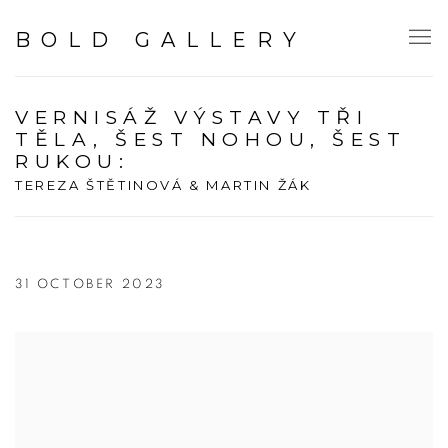
BOLD GALLERY
VERNISÁŽ VÝSTAVY TŘI
TĚLA, ŠEST NOHOU, ŠEST
RUKOU
:
TEREZA ŠTĚTINOVÁ & MARTIN ŽÁK
31 OCTOBER 2023
Open a larger version of the following image in a popup: