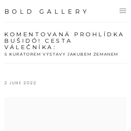
BOLD GALLERY
KOMENTOVANÁ PROHLÍDKA
BUŠIDÓ! CESTA
VÁLEČNÍKA
:
S KURÁTOREM VÝSTAVY JAKUBEM ZEMANEM
2 JUNE 2022
Open a larger version of the following image in a popup: