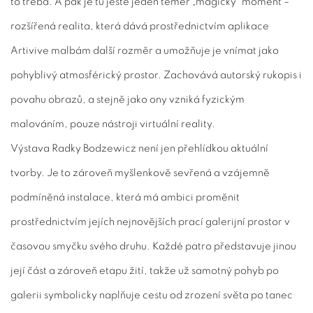
to třeba. A pak je tu ještě jeden téměř „magický“ moment –
rozšířená realita, která dává prostřednictvím aplikace
Artivive malbám další rozměr a umožňuje je vnímat jako
pohyblivý atmosférický prostor. Zachovává autorský rukopis i
povahu obrazů, a stejně jako ony vzniká fyzickým
malováním, pouze nástroji virtuální reality.
Výstava Radky Bodzewicz není jen přehlídkou aktuální
tvorby. Je to zároveň myšlenkově sevřená a vzájemně
podmíněná instalace, která má ambici proměnit
prostřednictvím jejích nejnovějších prací galerijní prostor v
časovou smyčku svého druhu. Každé patro představuje jinou
její část a zároveň etapu žití, takže už samotný pohyb po
galerii symbolicky naplňuje cestu od zrození světa po tanec