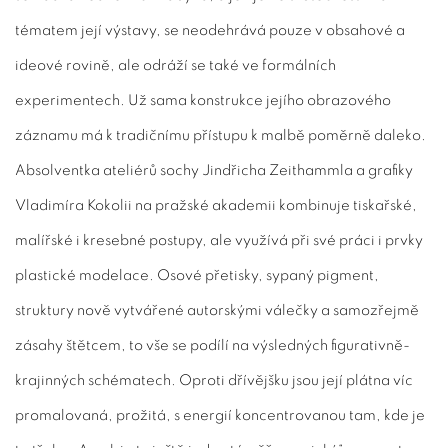
tématem její výstavy, se neodehrává pouze v obsahové a
ideové rovině, ale odráží se také ve formálních
experimentech. Už sama konstrukce jejího obrazového
záznamu má k tradičnímu přístupu k malbě poměrně daleko.
Absolventka ateliérů sochy Jindřicha Zeithammla a grafiky
Vladimíra Kokolii na pražské akademii kombinuje tiskařské,
malířské i kresebné postupy, ale využívá při své práci i prvky
plastické modelace. Osové přetisky, sypaný pigment,
struktury nově vytvářené autorskými válečky a samozřejmě
zásahy štětcem, to vše se podílí na výsledných figurativně-
krajinných schématech. Oproti dřívějšku jsou její plátna víc
promalovaná, prožitá, s energií koncentrovanou tam, kde je