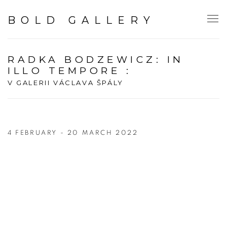
BOLD GALLERY
RADKA BODZEWICZ: IN
ILLO TEMPORE
:
V GALERII VÁCLAVA ŠPÁLY
4 FEBRUARY - 20 MARCH 2022
Open a larger version of the following image in a popup: