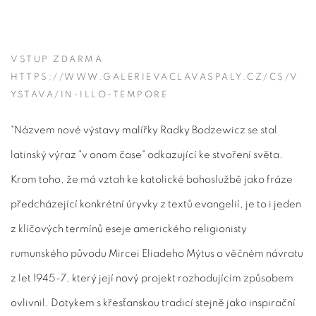
VSTUP ZDARMA
HTTPS://WWW.GALERIEVACLAVASPALY.CZ/CS/V
YSTAVA/IN-ILLO-TEMPORE
"Názvem nové výstavy malířky Radky Bodzewicz se stal
latinský výraz "v onom čase" odkazující ke stvoření světa.
Krom toho, že má vztah ke katolické bohoslužbě jako fráze
předcházející konkrétní úryvky z textů evangelií, je to i jeden
z klíčových termínů eseje amerického religionisty
rumunského původu Mircei Eliadeho Mýtus o věčném návratu
z let 1945-7, který její nový projekt rozhodujícím způsobem
ovlivnil. Dotykem s křesťanskou tradicí stejně jako inspirační