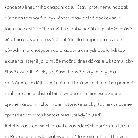
konceptu lineárního chápaní času. Staví proti němu naopak
důraz na temporální cykličnost, pravidelné opakování a
touhu po cestě zpět do mýtické doby počátků, protože právě
účast na posvátném světě bohů in illo tempore a návrat k
původním archetypům od pradávna osmyslňovala lidskou
existenci, stejně jako může možná dnes dávát sílu k tomu, aby
člověk zvládl nároky současného světa zrychlených a
rozštěpených dějin. Její plátna, která se nacházejí na pomezí
realistického a abstraktního vyjádření, a nenesou žádné
zjevné národní, kulturní ani historické znaky, tak nevysloveně
zprostředkovávají kontakt mezi „tehdy“ a „teď“.
Relativizace dnešních pravd a zavedených pořádků, kterou
se Radka Bodzewicz zabývá, a jež je ve skutečnosti hlavním