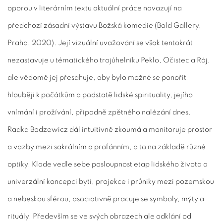
oporou v literárním textu aktuální práce navazují na
předchozí zásadní výstavu Božská komedie (Bold Gallery,
Praha, 2020). Její vizuální uvažování se však tentokrát
nezastavuje u tématického trojúhelníku Peklo, Očistec a Ráj,
ale vědomě jej přesahuje, aby bylo možné se ponořit
hlouběji k počátkům a podstatě lidské spirituality, jejího
vnímání i prožívání, případně zpětného nalézání dnes.
Radka Bodzewicz dál intuitivně zkoumá a monitoruje prostor
a vazby mezi sakrálním a profánním, a to na základě různé
optiky. Klade vedle sebe posloupnost etap lidského života a
univerzální koncepci bytí, projekce i průniky mezi pozemskou
a nebeskou sférou, asociativně pracuje se symboly, mýty a
rituály. Především se ve svých obrazech ale odklání od