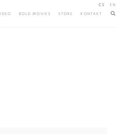
CS
EN
IDEO
BOLD MOVIES
STORE
KONTAKT
the following image in a popup: