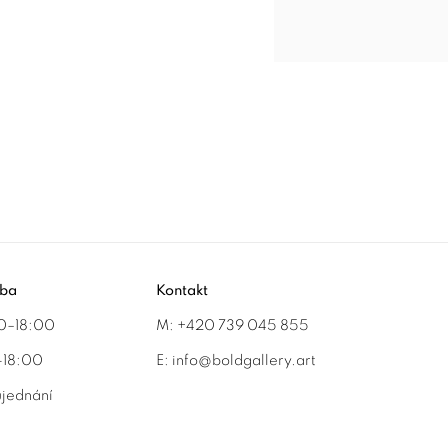
oba
Kontakt
:00–18:00
M: +420 739 045 855
0-18:00
E:
info@b
oldgallery.art
ujednání