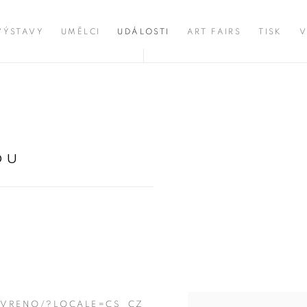
VÝSTAVY
UMĚLCI
UDÁLOSTI
ART FAIRS
TISK
V
DU
Open a larger version of 
VRENO/?LOCALE=CS_CZ