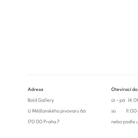
Adresa
Otevírací d
Bold Gallery
út – pá 14
U Měšťanského pivovaru 6a
so 11:0
170 00 Praha 7
nebo podle 