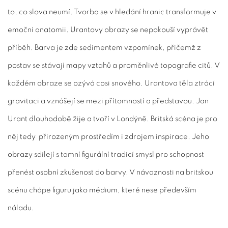
to, co slova neumí. Tvorba se v hledání hranic transformuje v
emoční anatomii. Urantovy obrazy se nepokouší vyprávět
příběh. Barva je zde sedimentem vzpomínek, přičemž z
postav se stávají mapy vztahů a proměnlivé topografie citů. V
každém obraze se ozývá cosi snového. Urantova těla ztrácí
gravitaci a vznášejí se mezi přítomností a představou. Jan
Urant dlouhodobě žije a tvoří v Londýně. Britská scéna je pro
něj tedy přirozeným prostředím i zdrojem inspirace. Jeho
obrazy sdílejí s tamní figurální tradicí smysl pro schopnost
přenést osobní zkušenost do barvy. V návaznosti na britskou
scénu chápe figuru jako médium, které nese především
náladu.