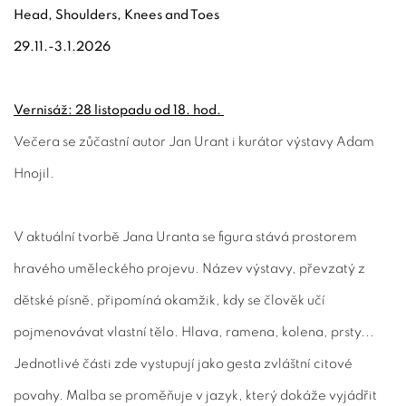
Head, Shoulders, Knees and Toes
29.11.-3.1.2026
Vernisáž: 28 listopadu od 18. hod.
Večera se zůčastní autor Jan Urant i kurátor výstavy Adam
Hnojil.
V aktuální tvorbě Jana Uranta se figura stává prostorem
hravého uměleckého projevu. Název výstavy, převzatý z
dětské písně, připomíná okamžik, kdy se člověk učí
pojmenovávat vlastní tělo. Hlava, ramena, kolena, prsty...
Jednotlivé části zde vystupují jako gesta zvláštní citové
povahy. Malba se proměňuje v jazyk, který dokáže vyjádřit