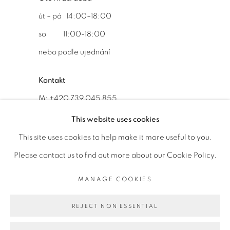
út – pá 14:00–18:00
so 11:00-18:00
nebo podle ujednání
Kontakt
M: +420 739 045 855
E:
info@b
oldgallery.art
This website uses cookies
This site uses cookies to help make it more useful to you.
Please contact us to find out more about our Cookie Policy.
MANAGE COOKIES
MANAGE COOKIES
AUTORSKÁ PRÁVA VYHRAZENA © 2026 BOLD GALLERY
REJECT NON ESSENTIAL
WEBOVÉ STRÁNKY OD ARTLOGIC