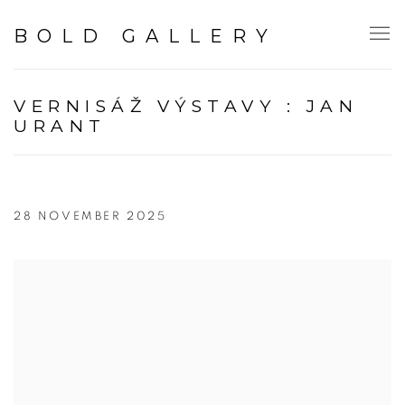
BOLD GALLERY
VERNISÁŽ VÝSTAVY : JAN
URANT
28 NOVEMBER 2025
Open a larger version of the following image in a popup: