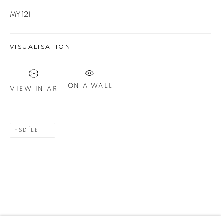
U Měšťanského pivovaru 6a
MY 121
170 00 Praha 7
VISUALISATION
Otevírací doba
ON A WALL
VIEW IN AR
út – pá 14:00–18:00
so 11:00-18:00
SDÍLET
nebo podle ujednání
Kontakt
M: +420 739 045 855
E:
info@b
oldgallery.art