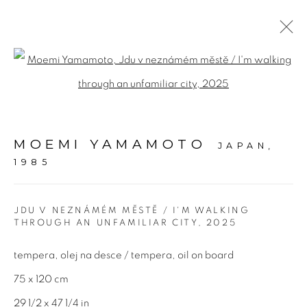
MOEMI YAMAMOTO -
Open a larger version of the fol
DREAM WITHIN A DREAM
:
SÓLO VÝSTAVA V GVU CHEB
MOEMI YAMAMOTO
JAPAN,
1985
2 OCTOBER - 30 NOVEMBER 2025
JDU V NEZNÁMÉM MĚSTĚ / I'M WALKING
PŘEHLED
DÍLA
THROUGH AN UNFAMILIAR CITY
,
2025
tempera, olej na desce / tempera, oil on board
Adresa
75 x 120 cm
Bold Gallery
29 1/2 x 47 1/4 in