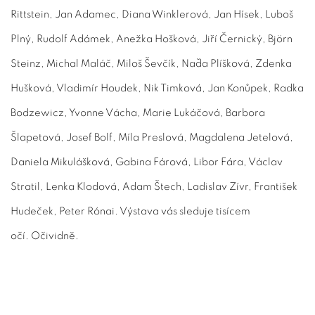
Rittstein, Jan Adamec, Diana Winklerová, Jan Hísek, Luboš
Plný, Rudolf Adámek, Anežka Hošková, Jiří Černický, Björn
Steinz, Michal Maláč, Miloš Ševčík, Naďa Plíšková, Zdenka
Hušková, Vladimír Houdek, Nik Timková, Jan Konůpek, Radka
Bodzewicz, Yvonne Vácha, Marie Lukáčová, Barbora
Šlapetová, Josef Bolf, Míla Preslová, Magdalena Jetelová,
Daniela Mikulášková, Gabina Fárová, Libor Fára, Václav
Stratil, Lenka Klodová, Adam Štech, Ladislav Zívr, František
Hudeček, Peter Rónai. Výstava vás sleduje tisícem
očí. Očividně.