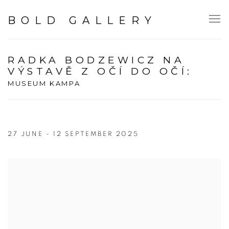
BOLD GALLERY
RADKA BODZEWICZ NA
VÝSTAVĚ Z OČÍ DO OČÍ
:
MUSEUM KAMPA
27 JUNE - 12 SEPTEMBER 2025
Open a larger version of the following image in a popup: