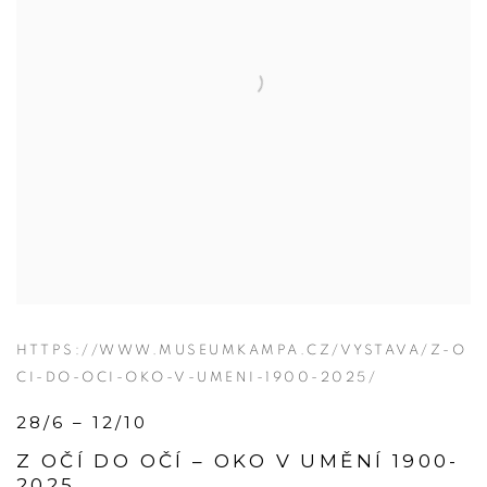
HTTPS://WWW.MUSEUMKAMPA.CZ/VYSTAVA/Z-O
CI-DO-OCI-OKO-V-UMENI-1900-2025/
28/6 – 12/10
Z OČÍ DO OČÍ – OKO V UMĚNÍ 1900-
2025