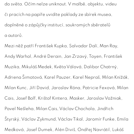
do světa. Očím nelze uniknout. V malbě, objektu, videu
či pracích na papíře uvidíte poklady ze sbírek musea,
doplněné o zápůjčky institucí, soukromých sběratelů
a autorů.
Mezi něž patří František Kupka, Salvador Dalí, Man Ray,
Andy Warhol, André Derain, Jan Zrzavý, Toyen, František
Muzika, Mikuláš Medek, Květa Válová, Dalibor Chatrný,
Adriena Šimotová, Karel Pauzer, Karel Nepraš, Milan Knížák,
Milan Kunc, Jiří David, Jaroslav Róna, Patricie Fexová, Milan
Cais, Josef Bolf, Krištof Kintera, Masker, Jaroslav Vožniak,
Pavel Nešleha, Milan Cais, Václav Chochola, Jindřich
Štyrský, Václav Zykmund, Václav Tikal, Jaromír Funke, Emila
Medková, Josef Dumek, Alén Diviš, Ondřej Navrátil, Lukáš