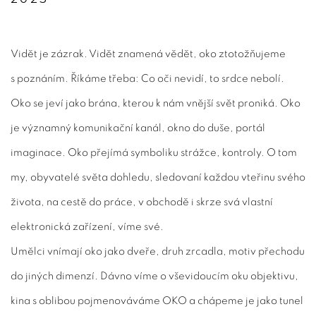
Vidět je zázrak. Vidět znamená vědět, oko ztotožňujeme
s poznáním. Říkáme třeba: Co oči nevidí, to srdce nebolí.
Oko se jeví jako brána, kterou k nám vnější svět proniká. Oko
je významný komunikační kanál, okno do duše, portál
imaginace. Oko přejímá symboliku strážce, kontroly. O tom
my, obyvatelé světa dohledu, sledovaní každou vteřinu svého
života, na cestě do práce, v obchodě i skrze svá vlastní
elektronická zařízení, víme své.
Umělci vnímají oko jako dveře, druh zrcadla, motiv přechodu
do jiných dimenzí. Dávno víme o vševidoucím oku objektivu,
kina s oblibou pojmenováváme OKO a chápeme je jako tunel