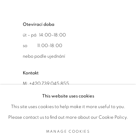
Otevírací doba
út – pá 14:00–18:00
so 11:00-18:00
nebo podle ujednání
Kontakt
M: +420 739 045 855
E:
info@b
oldgallery.art
This website uses cookies
This site uses cookies to help make it more useful to you.
Please contact us to find out more about our Cookie Policy.
MANAGE COOKIES
MANAGE COOKIES