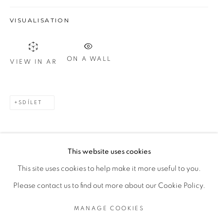
Otevírací doba
VISUALISATION
út – pá 14:00–18:00
so 11:00-18:00
nebo podle ujednání
ON A WALL
VIEW IN AR
Kontakt
M: +420 739 045 855
SDÍLET
E:
info@b
oldgallery.art
This website uses cookies
This site uses cookies to help make it more useful to you.
MANAGE COOKIES
Please contact us to find out more about our Cookie Policy.
AUTORSKÁ PRÁVA VYHRAZENA © 2026 BOLD
MANAGE COOKIES
GALLERY