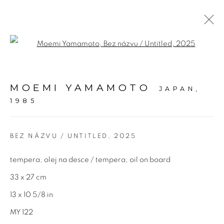
Open a larger version of the fol
DÍLA
MOEMI YAMAMOTO
JAPAN,
1985
Adresa
Bold Gallery
BEZ NÁZVU / UNTITLED
,
2025
U Měšťanského pivovaru 6a
tempera, olej na desce / tempera, oil on board
170 00 Praha 7
33 x 27 cm
13 x 10 5/8 in
MY 122