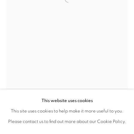
Open a larger version of the fol
Otevírací doba
út – pá 14:00–18:00
so 11:00-18:00
nebo podle ujednání
Kontakt
M: +420 739 045 855
E:
info@b
oldgallery.art
This website uses cookies
This site uses cookies to help make it more useful to you.
MANAGE COOKIES
Please contact us to find out more about our Cookie Policy.
JOSEF ŽÁČEK
1951
AUTORSKÁ PRÁVA VYHRAZENA © 2026 BOLD