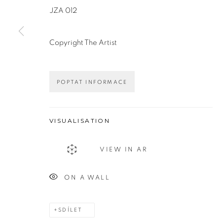
JZA 012
Copyright The Artist
Adresa
Otevírací d
Bold Gallery
út – pá 14
POPTAT INFORMACE
U Měšťanského pivovaru 6a
so 11:0
170 00 Praha 7
nebo podle 
VISUALISATION
VIEW IN AR
MANAGE COOKIES
ON A WALL
AUTORSKÁ PRÁVA VYHRAZENA © 2026 BOLD GAL
SDÍLET