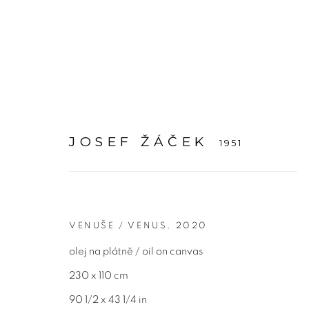
JOSEF ŽÁČEK
1951
JOSEF ŽÁČEK
1951
VENUŠE / VENUS
,
2020
olej na plátně / oil on canvas
230 x 110 cm
90 1/2 x 43 1/4 in