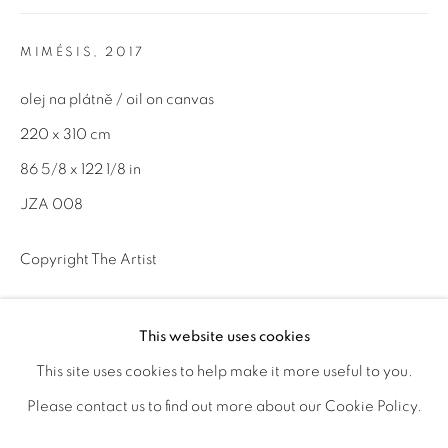
Otevírací doba
MIMÉSIS
,
2017
út – pá 14:00–18:00
olej na plátně / oil on canvas
so 11:00-18:00
220 x 310 cm
nebo podle ujednání
86 5/8 x 122 1/8 in
Kontakt
JZA 008
M: +420 739 045 855
Copyright The Artist
E:
info@b
oldgallery.art
POPTAT INFORMACE
This website uses cookies
This site uses cookies to help make it more useful to you.
VISUALISATION
MANAGE COOKIES
Please contact us to find out more about our Cookie Policy.
AUTORSKÁ PRÁVA VYHRAZENA © 2026 BOLD