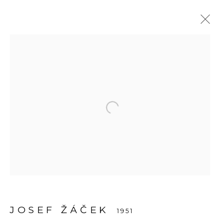
JOSEF ŽÁČEK
1951
DÍLA
PŘEHLED
TISK
PUBLIKACE
Open a larger version of the fol
Adresa
Bold Gallery
U Měšťanského pivovaru 6a
170 00 Praha 7
JOSEF ŽÁČEK
1951