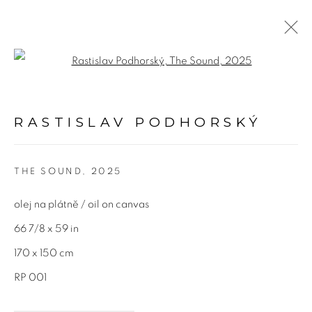
Open a larger version of the fol
RASTISLAV PODHORSKÝ
DÍLA
VÝSTAVY
PŘEHLED
TISK
PUBLIKACE
RASTISLAV PODHORSKÝ
UDÁLOSTI
THE SOUND
,
2025
Adresa
olej na plátně / oil on canvas
Bold Gallery
66 7/8 x 59 in
U Měšťanského pivovaru 6a
170 x 150 cm
170 00 Praha 7
RP 001