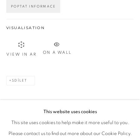
POPTAT INFORMACE
Otevírací doba
VISUALISATION
út – pá 14:00–18:00
so 11:00-18:00
nebo podle ujednání
ON A WALL
VIEW IN AR
Kontakt
M: +420 739 045 855
SDÍLET
E:
info@b
oldgallery.art
This website uses cookies
This site uses cookies to help make it more useful to you.
MANAGE COOKIES
Please contact us to find out more about our Cookie Policy.