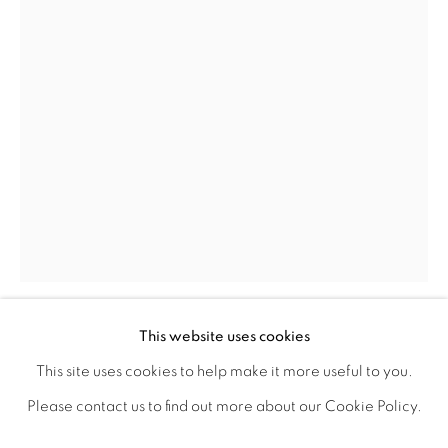
Otevírací doba
út – pá 14:00–18:00
so 11:00-18:00
nebo podle ujednání
Kontakt
M: +420 739 045 855
E:
info@b
oldgallery.art
This website uses cookies
ALŽBĚTA BAŠTOVÁ
1996
This site uses cookies to help make it more useful to you.
MANAGE COOKIES
Please contact us to find out more about our Cookie Policy.
MEZI SVĚTY / BETWEEN WORLDS
,
2025
AUTORSKÁ PRÁVA VYHRAZENA © 2026 BOLD