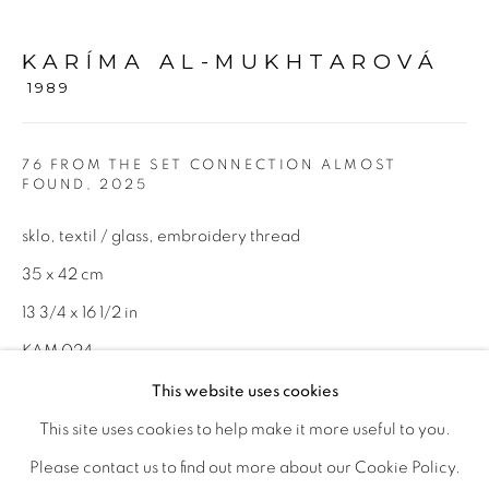
KARÍMA AL-MUKHTAROVÁ
Otevírací doba
1989
út – pá 14:00–18:00
so 11:00-18:00
76 FROM THE SET CONNECTION ALMOST
nebo podle ujednání
FOUND
,
2025
sklo, textil / glass, embroidery thread
Kontakt
35 x 42 cm
M: +420 739 045 855
13 3/4 x 16 1/2 in
E:
info@b
oldgallery.art
KAM 024
This website uses cookies
This site uses cookies to help make it more useful to you.
POPTAT INFORMACE
MANAGE COOKIES
Please contact us to find out more about our Cookie Policy.