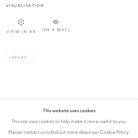
VISUALISATION
Otevírací doba
út – pá 14:00–18:00
ON A WALL
VIEW IN AR
so 11:00-18:00
nebo podle ujednání
SDÍLET
Kontakt
M: +420 739 045 855
E:
info@b
oldgallery.art
This website uses cookies
This site uses cookies to help make it more useful to you.
MANAGE COOKIES
Please contact us to find out more about our Cookie Policy.