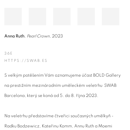
Anna Ruth
,
Pearl Crown
, 2023
36E
HTTPS://SWAB.ES
S velkým potěšením Vám oznamujeme účast BOLD Gallery
na prestižním mezinárodním uměleckém veletrhu SWAB
Barcelona, který se koná od 5. do 8. října 2023.
Na veletrhu představíme čtveřici současných umělkyň -
Radku Bodzewicz, Kateřinu Komm, Annu Ruth a Moemi