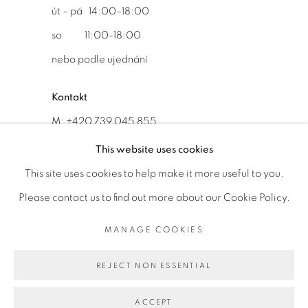
út – pá 14:00–18:00
so 11:00-18:00
nebo podle ujednání
Kontakt
M: +420 739 045 855
E:
info@b
oldgallery.art
This website uses cookies
This site uses cookies to help make it more useful to you.
Please contact us to find out more about our Cookie Policy.
MANAGE COOKIES
MANAGE COOKIES
AUTORSKÁ PRÁVA VYHRAZENA © 2026 BOLD GALLERY
REJECT NON ESSENTIAL
WEBOVÉ STRÁNKY OD ARTLOGIC
ACCEPT